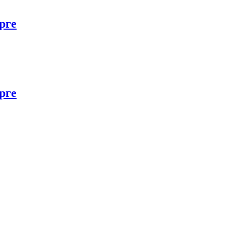
рге
рге