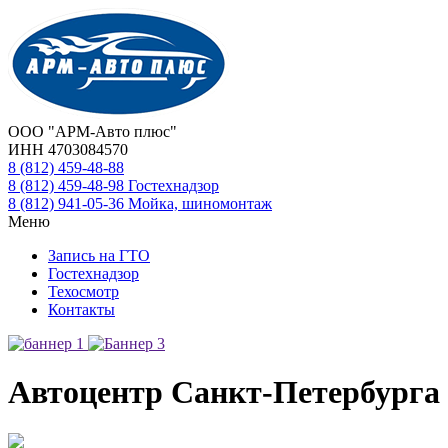
ООО "АРМ-Авто плюс"
ИНН 4703084570
8 (812)
459-48-88
8 (812)
459-48-98
Гостехнадзор
8 (812)
941-05-36
Мойка, шиномонтаж
Меню
Запись на ГТО
Гостехнадзор
Техосмотр
Контакты
Автоцентр Санкт-Петербурга