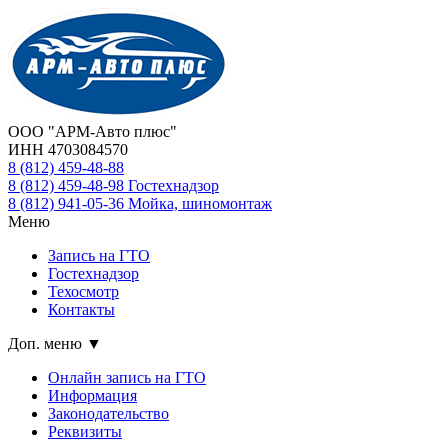
ООО "АРМ-Авто плюс"
ИНН 4703084570
8 (812)
459-48-88
8 (812)
459-48-98
Гостехнадзор
8 (812)
941-05-36
Мойка, шиномонтаж
Меню
Запись на ГТО
Гостехнадзор
Техосмотр
Контакты
Доп. меню ▼
Онлайн запись на ГТО
Информация
Законодательство
Реквизиты